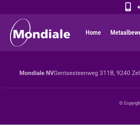
+
Home
Metaalbew
Mondiale NV
Gentsesteenweg 311B, 9240 Zele
© Copyright