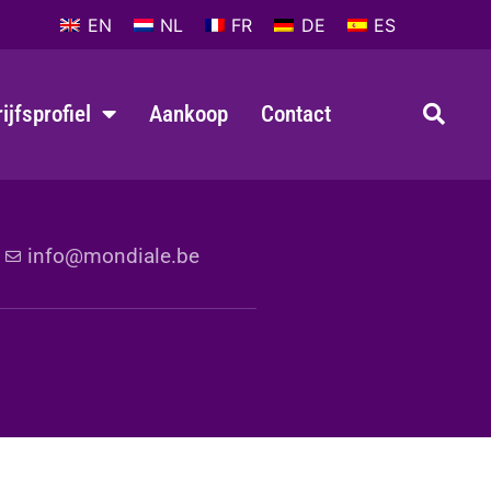
EN
NL
FR
DE
ES
ijfsprofiel
Aankoop
Contact
1
info@mondiale.be