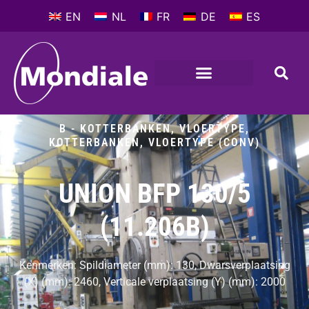
EN
NL
FR
DE
ES
B - KOTTERBANKEN, VLOERTYPE
,
KOTTERBANKEN, VLOERTYPE (CONV)
UNION BFP 130/5
(11.206B)
Kenmerken: Spildiameter (mm): 130, Dwarsverplaatsing
(X) (mm): 2460, Verticale verplaatsing (Y) (mm): 2000