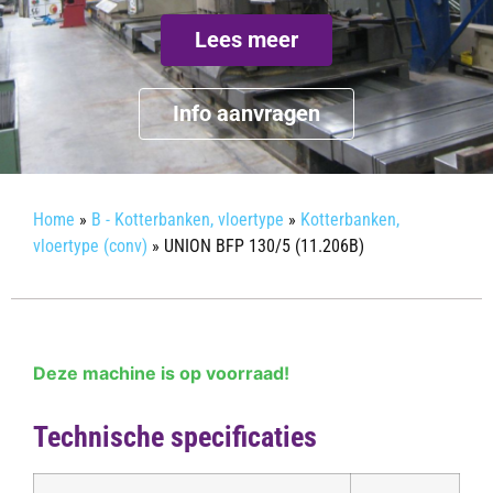
Lees meer
Info aanvragen
Home
»
B - Kotterbanken, vloertype
»
Kotterbanken,
vloertype (conv)
»
UNION BFP 130/5 (11.206B)
Deze machine is op voorraad!
Technische specificaties