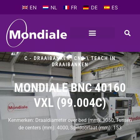
EN
NL
FR
DE
ES
C - DRAAIBANKEN
,
CNC \ TEACH IN
DRAAIBANKEN
MONDIALE BNC 40160
VXL (99.004C)
Kenmerken: Draaidiameter over bed (mm): 1050, Tussen
de centers (mm): 4000, Spildoorlaat (mm): 153