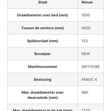
Staat
Nieuw
Draaidiameter over bed (mm)
1050
Tussen de centers (mm)
4000
Spildoorlaat (mm)
153
Bouwjaar
NEW
Machinenummer
091110186
Besturing
FANUC 4
Max. draaidiameter over
680
dwarsslede (mm)
Max. draaidiameter in de zak (mm)
1320