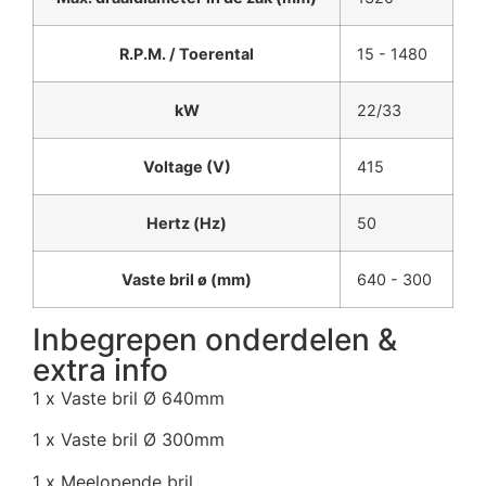
R.P.M. / Toerental
15 - 1480
kW
22/33
Voltage (V)
415
Hertz (Hz)
50
Vaste bril ø (mm)
640 - 300
Inbegrepen onderdelen &
extra info
1 x Vaste bril Ø 640mm
1 x Vaste bril Ø 300mm
1 x Meelopende bril