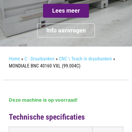
Lees meer
Info aanvragen
Home
»
C - Draaibanken
»
CNC \ Teach in draaibanken
»
MONDIALE BNC 40160 VXL (99.004C)
Deze machine is op voorraad!
Technische specificaties