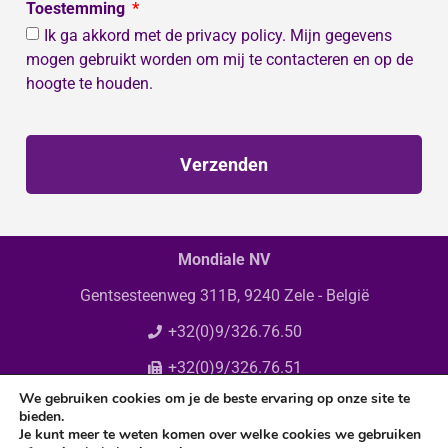
Toestemming
Ik ga akkord met de privacy policy. Mijn gegevens
mogen gebruikt worden om mij te contacteren en op de
hoogte te houden.
Verzenden
Mondiale NV
Gentsesteenweg 311B, 9240 Zele - België
+32(0)9/326.76.50
+32(0)9/326.76.51
We gebruiken cookies om je de beste ervaring op onze site te
info@mondiale.be
bieden.
Je kunt meer te weten komen over welke cookies we gebruiken