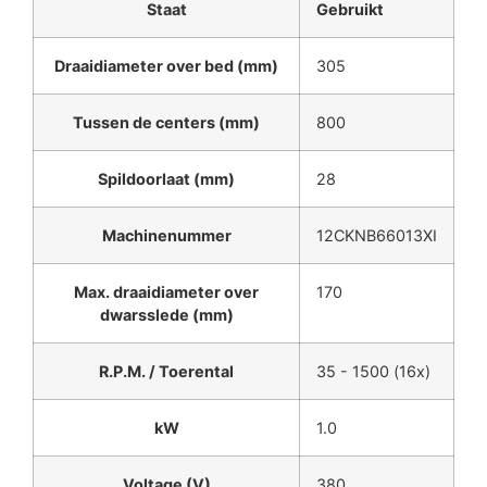
Staat
Gebruikt
Draaidiameter over bed (mm)
305
Tussen de centers (mm)
800
Spildoorlaat (mm)
28
Machinenummer
12CKNB66013XI
Max. draaidiameter over
170
dwarsslede (mm)
R.P.M. / Toerental
35 - 1500 (16x)
kW
1.0
Voltage (V)
380