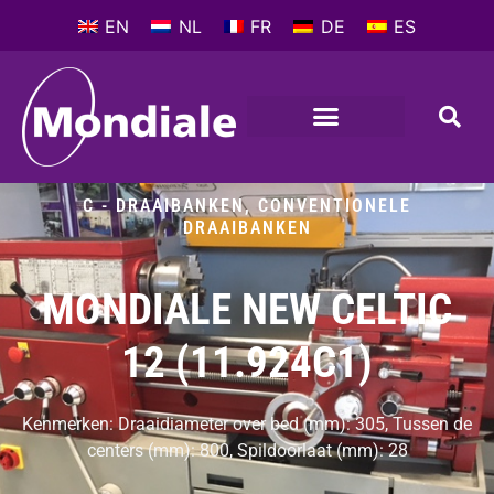
EN
NL
FR
DE
ES
C - DRAAIBANKEN
,
CONVENTIONELE
DRAAIBANKEN
MONDIALE NEW CELTIC
12 (11.924C1)
Kenmerken: Draaidiameter over bed (mm): 305, Tussen de
centers (mm): 800, Spildoorlaat (mm): 28