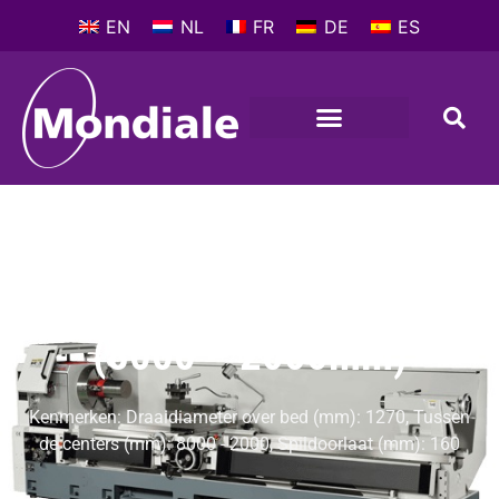
EN
NL
FR
DE
ES
C - DRAAIBANKEN
,
HEAVY DUTY DRAAIBANKEN
MONDIALE NORDIC 1270
(8000 – 2000mm)
Kenmerken: Draaidiameter over bed (mm): 1270, Tussen
de centers (mm): 8000 - 2000, Spildoorlaat (mm): 160