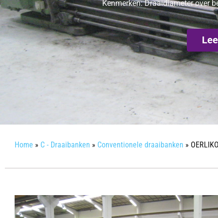
Kenmerken: Draaidiameter over be
Lee
Home
»
C - Draaibanken
»
Conventionele draaibanken
»
OERLIKO