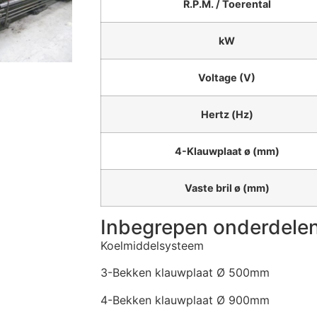
R.P.M. / Toerental
kW
Voltage (V)
Hertz (Hz)
4-Klauwplaat ø (mm)
Vaste bril ø (mm)
Inbegrepen onderdelen 
Koelmiddelsysteem
3-Bekken klauwplaat Ø 500mm
4-Bekken klauwplaat Ø 900mm