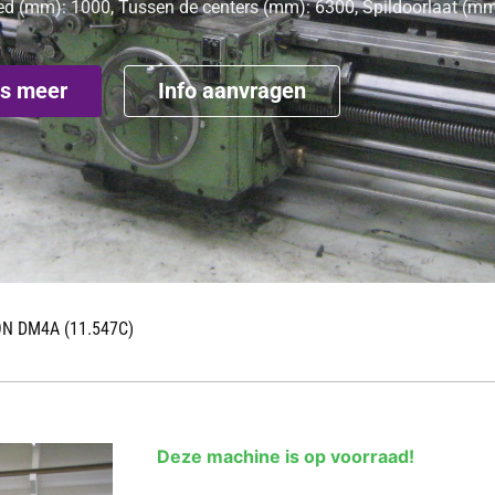
d (mm): 1000, Tussen de centers (mm): 6300, Spildoorlaat (mm
s meer
Info aanvragen
N DM4A (11.547C)
Deze machine is op voorraad!