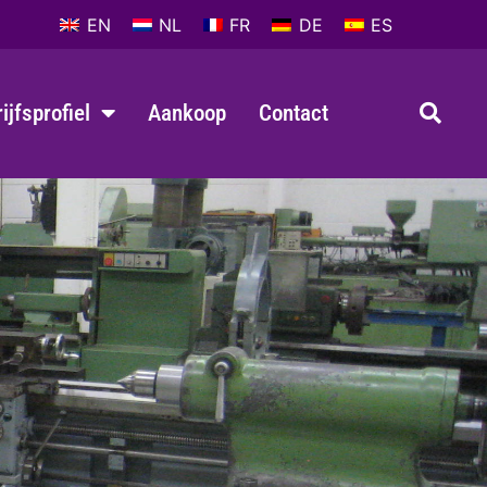
EN
NL
FR
DE
ES
ijfsprofiel
Aankoop
Contact