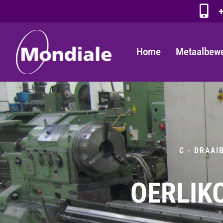
+
Home
Metaalbew
C - DRAAI
OERLIK