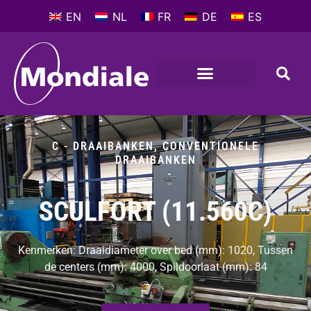
EN
NL
FR
DE
ES
C - DRAAIBANKEN
,
CONVENTIONELE
DRAAIBANKEN
SCULFORT (11.560C)
Kenmerken: Draaidiameter over bed (mm): 1020, Tussen
de centers (mm): 4000, Spildoorlaat (mm): 84