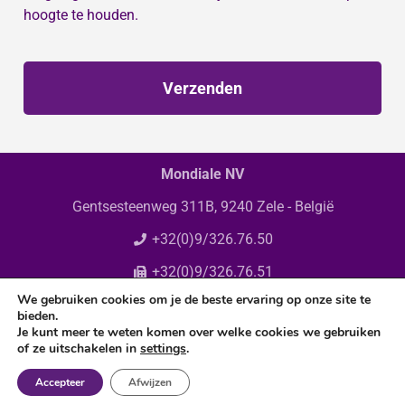
hoogte te houden.
Verzenden
Mondiale NV
Gentsesteenweg 311B, 9240 Zele - België
+32(0)9/326.76.50
+32(0)9/326.76.51
We gebruiken cookies om je de beste ervaring op onze site te
info@mondiale.be
bieden.
Je kunt meer te weten komen over welke cookies we gebruiken
of ze uitschakelen in
settings
.
Accepteer
Afwijzen
© Copyright 2025 Mondiale N.V. All rights reserved.
Privacy policy