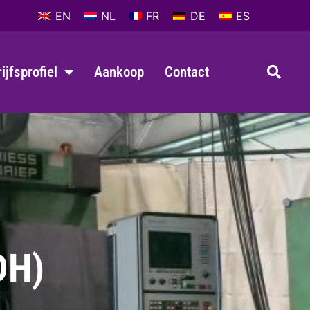
EN
NL
FR
DE
ES
ijfsprofiel
Aankoop
Contact
DH)