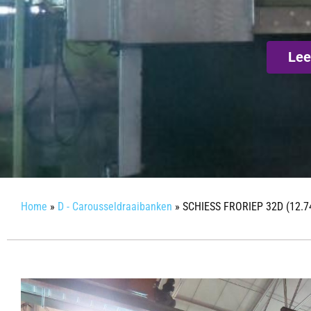
Lee
Home
»
D - Carousseldraaibanken
»
SCHIESS FRORIEP 32D (12.7