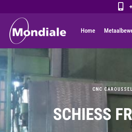
+
Home
Metaalbew
CNC CAROUSSE
SCHIESS FR