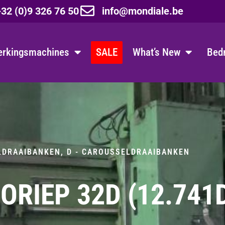
32 (0)9 326 76 50
info@mondiale.be
erkingsmachines
SALE
What’s New
Bedr
LDRAAIBANKEN
,
D - CAROUSSELDRAAIBANKEN
ORIEP 32D (12.741