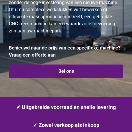
zonder de hoge investering van een nieuwe machine.
Of u nu complexe werkstukken wilt bewerken of
efficiënte massaproductie nastreeft, een gebruikte
CNC-freesmachine kan een waardevolle toevoeging
zijn aan uw machinepark.
Benieuwd naar de prijs van een specifieke machine?
Vraag een offerte aan
Bel ons
✔ Uitgebreide voorraad en snelle levering
✔
Zowel verkoop als inkoop