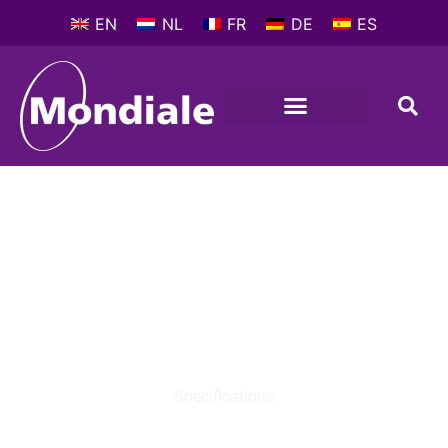
EN
NL
FR
DE
ES
FREESMACHINES, CONVENTIONEEL
,
J -
FREESMACHINES
MONDIALE VIKING 1MA
(13.345J1)
Specifications