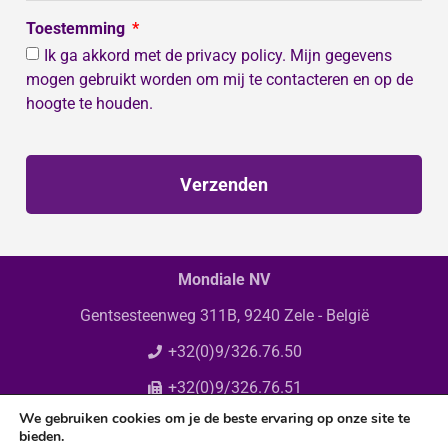
Toestemming
Ik ga akkord met de privacy policy. Mijn gegevens
mogen gebruikt worden om mij te contacteren en op de
hoogte te houden.
Verzenden
Mondiale NV
Gentsesteenweg 311B, 9240 Zele - België
+32(0)9/326.76.50
+32(0)9/326.76.51
We gebruiken cookies om je de beste ervaring op onze site te
info@mondiale.be
bieden.