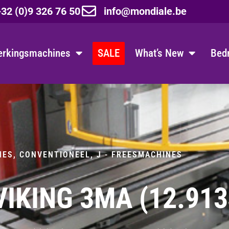
32 (0)9 326 76 50
info@mondiale.be
erkingsmachines
SALE
What’s New
Bedr
NES, CONVENTIONEEL
,
J - FREESMACHINES
IKING 3MA (12.913