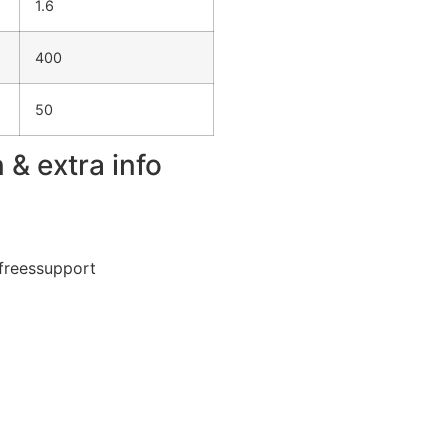
1.6
400
50
& extra info
 freessupport