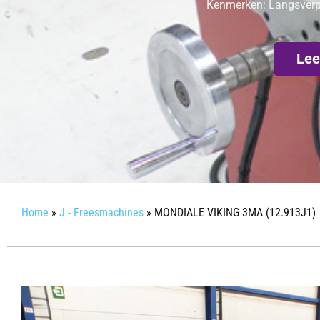
Kenmerken: Langsverpl
Lee
Home
»
J - Freesmachines
»
MONDIALE VIKING 3MA (12.913J1)