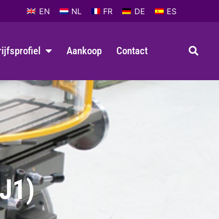
EN
NL
FR
DE
ES
ijfsprofiel
Aankoop
Contact
J1)