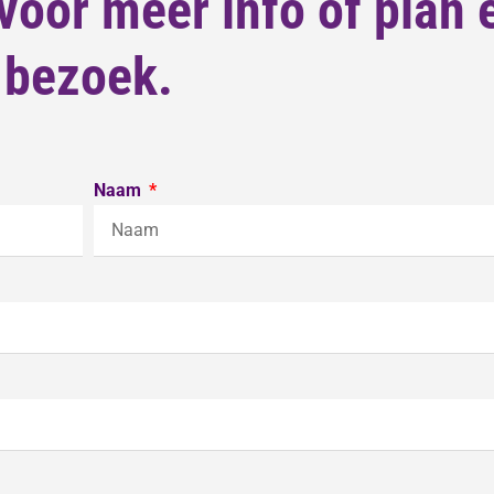
oor meer info of plan 
bezoek.
Naam