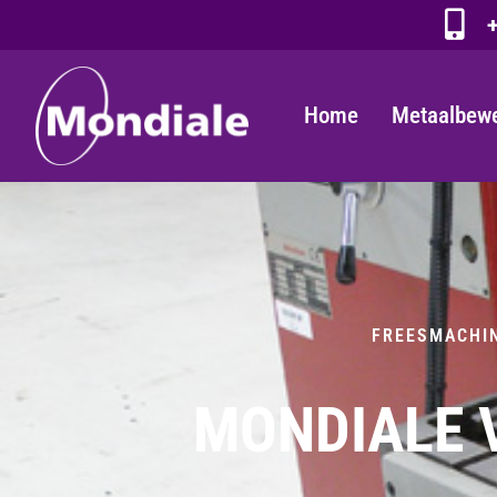
+
Home
Metaalbew
FREESMACHI
MONDIALE V