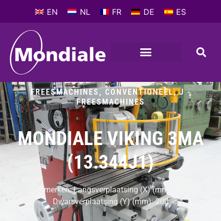
EN
NL
FR
DE
ES
FREESMACHINES, CONVENTIONEEL
,
J -
FREESMACHINES
MONDIALE VIKING 3MA
(13.344J1)
Kenmerken: Langsverplaatsing (X) (mm): 600,
Dwarsverplaatsing (Y) (mm): 200