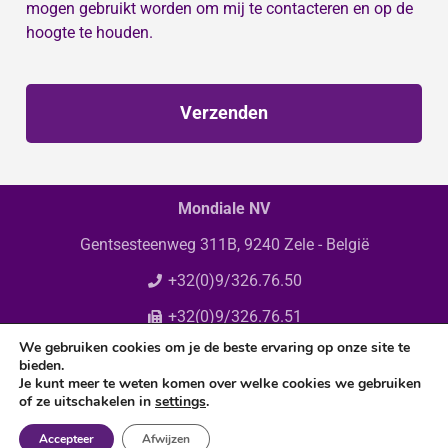
mogen gebruikt worden om mij te contacteren en op de
hoogte te houden.
Verzenden
Mondiale NV
Gentsesteenweg 311B, 9240 Zele - België
+32(0)9/326.76.50
+32(0)9/326.76.51
We gebruiken cookies om je de beste ervaring op onze site te
info@mondiale.be
bieden.
Je kunt meer te weten komen over welke cookies we gebruiken
of ze uitschakelen in
settings
.
Accepteer
Afwijzen
© Copyright 2025 Mondiale N.V. All rights reserved.
Privacy policy