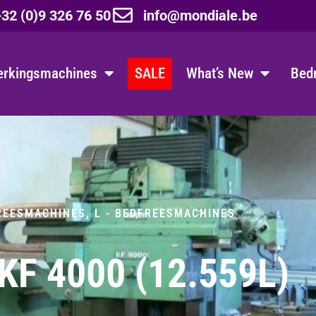
32 (0)9 326 76 50
info@mondiale.be
erkingsmachines
SALE
What’s New
Bedr
REESMACHINES
,
L - BEDFREESMACHINES
KF 4000 (12.559L)