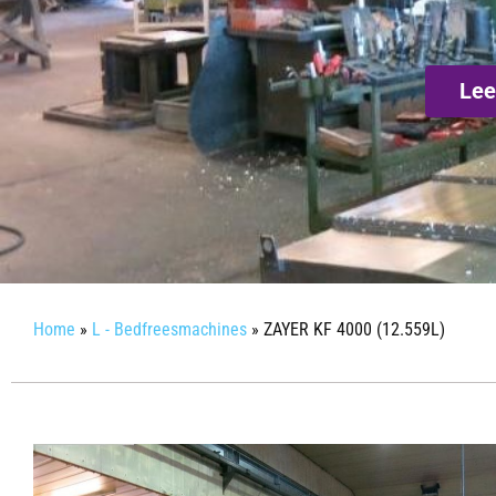
Lee
Home
»
L - Bedfreesmachines
»
ZAYER KF 4000 (12.559L)