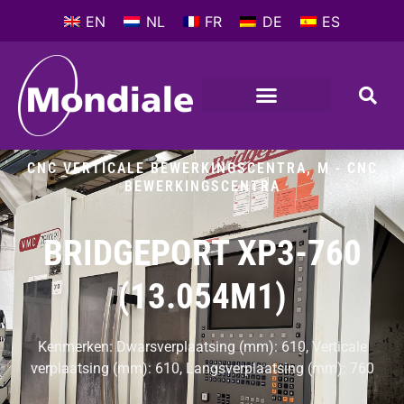
EN
NL
FR
DE
ES
CNC VERTICALE BEWERKINGSCENTRA
,
M - CNC
BEWERKINGSCENTRA
BRIDGEPORT XP3-760
(13.054M1)
Kenmerken: Dwarsverplaatsing (mm): 610, Verticale
verplaatsing (mm): 610, Langsverplaatsing (mm): 760