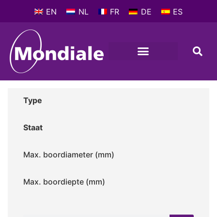
EN
NL
FR
DE
ES
Type
Staat
Max. boordiameter (mm)
Max. boordiepte (mm)