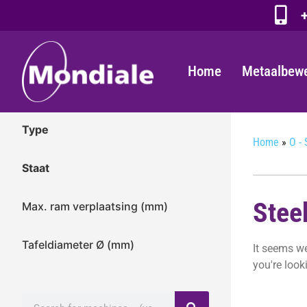
+
Home
Metaalbew
Type
Home
»
O -
Staat
Stee
Max. ram verplaatsing (mm)
Tafeldiameter Ø (mm)
It seems we
you're looki