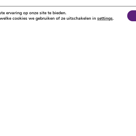
e ervaring op onze site te bieden.
welke cookies we gebruiken of ze uitschakelen in
settings
.
bewerkingsmachines
achines
R – Platenwalsen
lfreesmachines
S – Plaatscharen