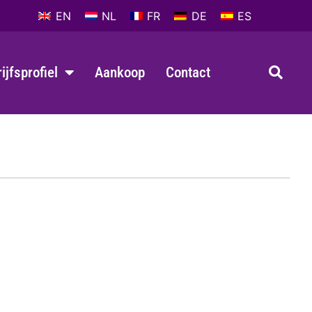
EN
NL
FR
DE
ES
ijfsprofiel
Aankoop
Contact