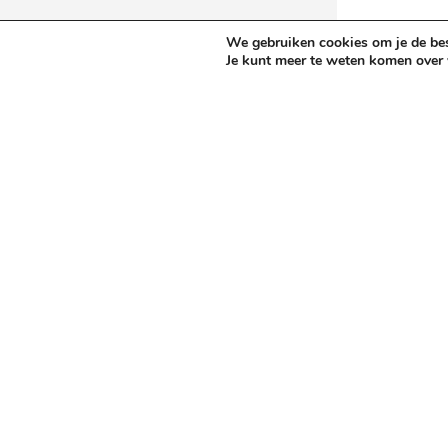
We gebruiken cookies om je de best
Je kunt meer te weten komen over 
Nieuwe en gebruikte metaal
A – Kotterbanken, tafeltype
J – Freesm
B – Kotterbanken, vloertype
K – Portaa