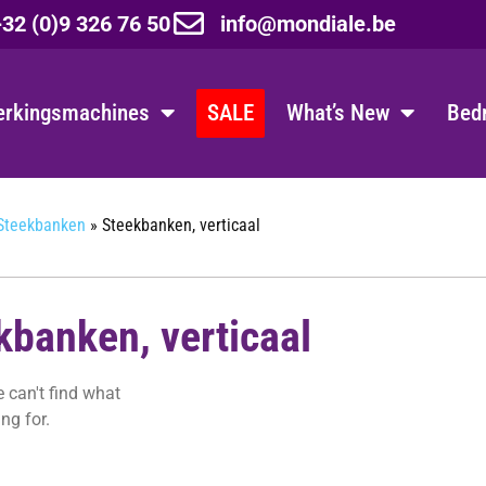
32 (0)9 326 76 50
info@mondiale.be
erkingsmachines
SALE
What’s New
Bedr
 Steekbanken
»
Steekbanken, verticaal
kbanken, verticaal
 can't find what
ng for.