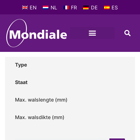
EN
NL
FR
DE
ES
Type
Staat
Max. walslengte (mm)
Max. walsdikte (mm)