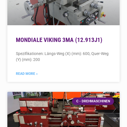
MONDIALE VIKING 3MA (12.913J1)
Spezifikationen: Längs-Weg (X) (mm): 600, Quer-Weg
(Y) (mm): 200
READ MORE »
C - DREHMASCHINEN