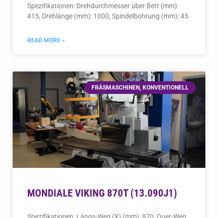
Spezifikationen: Drehdurchmesser über Bett (mm):
415, Drehlänge (mm): 1000, Spindelbohrung (mm): 45
READ MORE »
FRÄSMASCHINEN, KONVENTIONELL
MONDIALE VIKING 870T (13.090J1)
Spezifikationen: Längs-Weg (X) (mm): 870, Quer-Weg