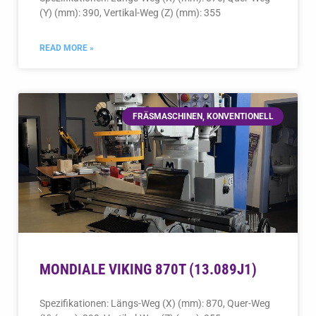
(Y) (mm): 390, Vertikal-Weg (Z) (mm): 355
READ MORE »
FRÄSMASCHINEN, KONVENTIONELL
MONDIALE VIKING 870T (13.089J1)
Spezifikationen: Längs-Weg (X) (mm): 870, Quer-Weg
(Y) (mm): 390, Vertikal-Weg (Z) (mm): 355